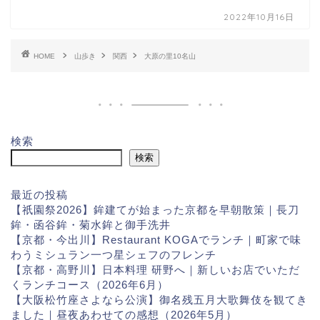
2022年10月16日
HOME
山歩き
関西
大原の里10名山
検索
検索
最近の投稿
【祇園祭2026】鉾建てが始まった京都を早朝散策｜長刀
鉾・函谷鉾・菊水鉾と御手洗井
【京都・今出川】Restaurant KOGAでランチ｜町家で味
わうミシュラン一つ星シェフのフレンチ
【京都・高野川】日本料理 研野へ｜新しいお店でいただ
くランチコース（2026年6月）
【大阪松竹座さよなら公演】御名残五月大歌舞伎を観てき
ました｜昼夜あわせての感想（2026年5月）