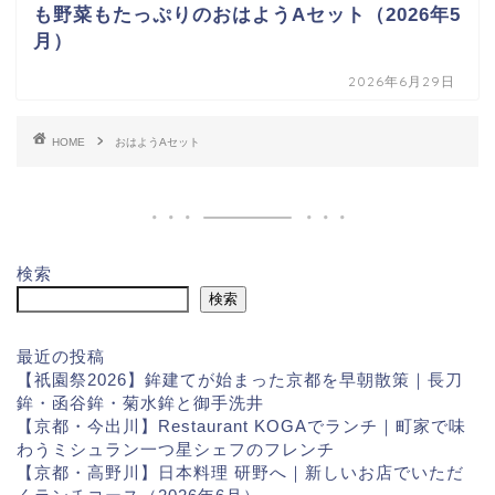
も野菜もたっぷりのおはようAセット（2026年5
月）
2026年6月29日
HOME
おはようAセット
検索
検索
最近の投稿
【祇園祭2026】鉾建てが始まった京都を早朝散策｜長刀
鉾・函谷鉾・菊水鉾と御手洗井
【京都・今出川】Restaurant KOGAでランチ｜町家で味
わうミシュラン一つ星シェフのフレンチ
【京都・高野川】日本料理 研野へ｜新しいお店でいただ