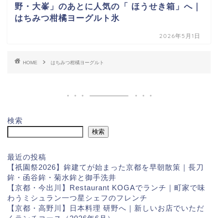
野・大峯」のあとに人気の「 ほうせき箱」へ｜
はちみつ柑橘ヨーグルト氷
2026年5月1日
HOME
はちみつ柑橘ヨーグルト
検索
検索
最近の投稿
【祇園祭2026】鉾建てが始まった京都を早朝散策｜長刀
鉾・函谷鉾・菊水鉾と御手洗井
【京都・今出川】Restaurant KOGAでランチ｜町家で味
わうミシュラン一つ星シェフのフレンチ
【京都・高野川】日本料理 研野へ｜新しいお店でいただ