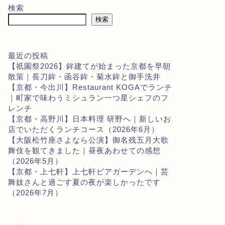
検索
検索
最近の投稿
【祇園祭2026】鉾建てが始まった京都を早朝
散策｜長刀鉾・函谷鉾・菊水鉾と御手洗井
【京都・今出川】Restaurant KOGAでランチ
｜町家で味わうミシュラン一つ星シェフのフ
レンチ
【京都・高野川】日本料理 研野へ｜新しいお
店でいただくランチコース（2026年6月）
【大阪松竹座さよなら公演】御名残五月大歌
舞伎を観てきました｜昼夜あわせての感想
（2026年5月）
【京都・上七軒】上七軒ビアガーデンへ｜芸
舞妓さんと過ごす夏の夜が楽しかったです
（2026年7月）