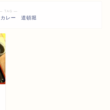
― TAG ―
 カレー 道頓堀