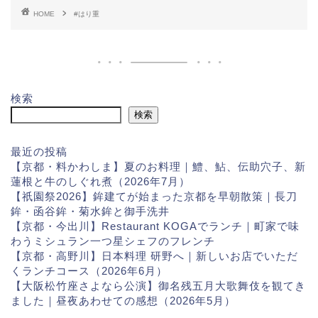
HOME
#はり重
検索
検索
最近の投稿
【京都・料かわしま】夏のお料理｜鱧、鮎、伝助穴子、新
蓮根と牛のしぐれ煮（2026年7月）
【祇園祭2026】鉾建てが始まった京都を早朝散策｜長刀
鉾・函谷鉾・菊水鉾と御手洗井
【京都・今出川】Restaurant KOGAでランチ｜町家で味
わうミシュラン一つ星シェフのフレンチ
【京都・高野川】日本料理 研野へ｜新しいお店でいただ
くランチコース（2026年6月）
【大阪松竹座さよなら公演】御名残五月大歌舞伎を観てき
ました｜昼夜あわせての感想（2026年5月）