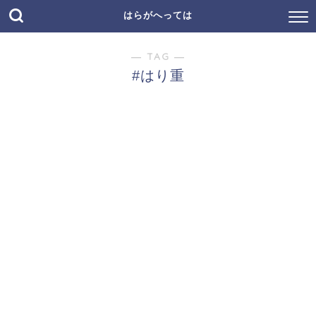
はらがへっては
― TAG ―
#はり重