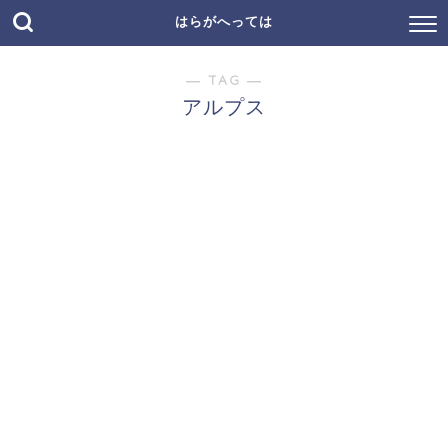
はらがへっては
― TAG ―
アルプス