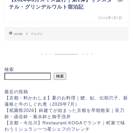
テル・グリンデルワルト宿泊記
2026年1月1日
HOME
アルプス
検索
検索
最近の投稿
【京都・料かわしま】夏のお料理｜鱧、鮎、伝助穴子、新
蓮根と牛のしぐれ煮（2026年7月）
【祇園祭2026】鉾建てが始まった京都を早朝散策｜長刀
鉾・函谷鉾・菊水鉾と御手洗井
【京都・今出川】Restaurant KOGAでランチ｜町家で味
わうミシュラン一つ星シェフのフレンチ