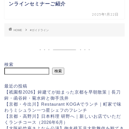
ンラインセミナーご紹介
2025年1月22日
HOME
#ガイドライン
検索
検索
最近の投稿
【祇園祭2026】鉾建てが始まった京都を早朝散策｜長刀
鉾・函谷鉾・菊水鉾と御手洗井
【京都・今出川】Restaurant KOGAでランチ｜町家で味
わうミシュラン一つ星シェフのフレンチ
【京都・高野川】日本料理 研野へ｜新しいお店でいただ
くランチコース（2026年6月）
【大阪松竹座さよなら公演】御名残五月大歌舞伎を観てき