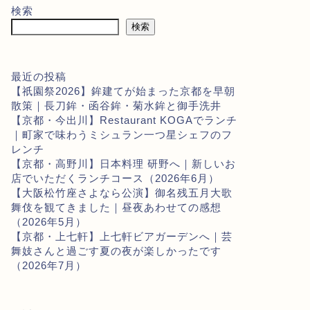
検索
検索
最近の投稿
【祇園祭2026】鉾建てが始まった京都を早朝
散策｜長刀鉾・函谷鉾・菊水鉾と御手洗井
【京都・今出川】Restaurant KOGAでランチ
｜町家で味わうミシュラン一つ星シェフのフ
レンチ
【京都・高野川】日本料理 研野へ｜新しいお
店でいただくランチコース（2026年6月）
【大阪松竹座さよなら公演】御名残五月大歌
舞伎を観てきました｜昼夜あわせての感想
（2026年5月）
【京都・上七軒】上七軒ビアガーデンへ｜芸
舞妓さんと過ごす夏の夜が楽しかったです
（2026年7月）