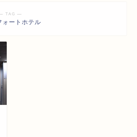
― TAG ―
フォートホテル
日