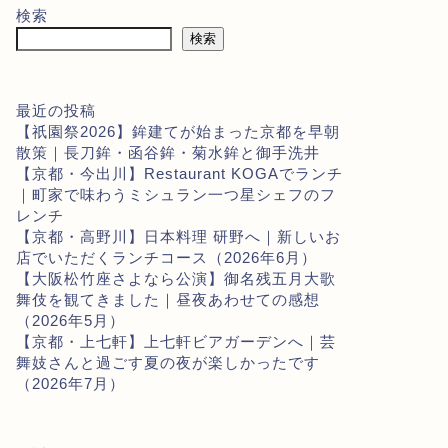
検索
検索
最近の投稿
【祇園祭2026】鉾建てが始まった京都を早朝
散策｜長刀鉾・函谷鉾・菊水鉾と御手洗井
【京都・今出川】Restaurant KOGAでランチ
｜町家で味わうミシュラン一つ星シェフのフ
レンチ
【京都・高野川】日本料理 研野へ｜新しいお
店でいただくランチコース（2026年6月）
【大阪松竹座さよなら公演】御名残五月大歌
舞伎を観てきました｜昼夜あわせての感想
（2026年5月）
【京都・上七軒】上七軒ビアガーデンへ｜芸
舞妓さんと過ごす夏の夜が楽しかったです
（2026年7月）