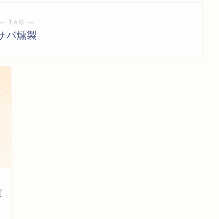
― TAG ―
サバ燻製
実