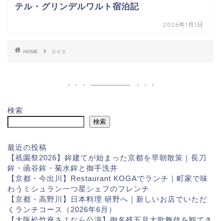
テル・グリンデルワルト宿泊記
2026年1月1日
HOME
スイス
検索
検索
最近の投稿
【祇園祭2026】鉾建てが始まった京都を早朝散策｜長刀
鉾・函谷鉾・菊水鉾と御手洗井
【京都・今出川】Restaurant KOGAでランチ｜町家で味
わうミシュラン一つ星シェフのフレンチ
【京都・高野川】日本料理 研野へ｜新しいお店でいただ
くランチコース（2026年6月）
【大阪松竹座さよなら公演】御名残五月大歌舞伎を観てき