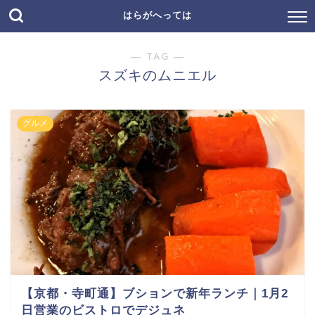
はらがへっては
― TAG ―
スズキのムニエル
グルメ
【京都・寺町通】ブションで新年ランチ｜1月2
日営業のビストロでデジュネ