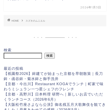
2026年1月3日
HOME
スズキのムニエル
検索
検索
最近の投稿
【祇園祭2026】鉾建てが始まった京都を早朝散策｜長刀
鉾・函谷鉾・菊水鉾と御手洗井
【京都・今出川】Restaurant KOGAでランチ｜町家で味
わうミシュラン一つ星シェフのフレンチ
【京都・高野川】日本料理 研野へ｜新しいお店でいただ
くランチコース（2026年6月）
【大阪松竹座さよなら公演】御名残五月大歌舞伎を観てき
ました｜昼夜あわせての感想（2026年5月）