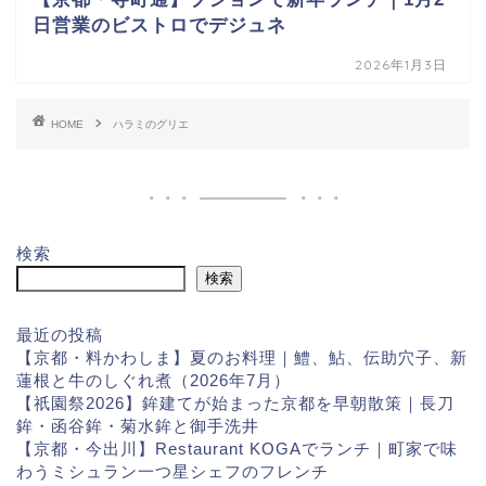
日営業のビストロでデジュネ
2026年1月3日
HOME
ハラミのグリエ
検索
検索
最近の投稿
【京都・料かわしま】夏のお料理｜鱧、鮎、伝助穴子、新
蓮根と牛のしぐれ煮（2026年7月）
【祇園祭2026】鉾建てが始まった京都を早朝散策｜長刀
鉾・函谷鉾・菊水鉾と御手洗井
【京都・今出川】Restaurant KOGAでランチ｜町家で味
わうミシュラン一つ星シェフのフレンチ