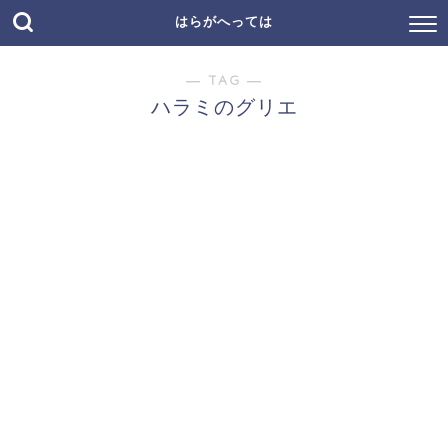
はらがへっては
― TAG ―
ハラミのグリエ