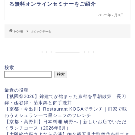
る無料オンラインセミナーをご紹介
2025年2月8日
HOME
#ビッグデータ
検索
検索
最近の投稿
【祇園祭2026】鉾建てが始まった京都を早朝散策｜長刀
鉾・函谷鉾・菊水鉾と御手洗井
【京都・今出川】Restaurant KOGAでランチ｜町家で味
わうミシュラン一つ星シェフのフレンチ
【京都・高野川】日本料理 研野へ｜新しいお店でいただ
くランチコース（2026年6月）
【大阪松竹座さよなら公演】御名残五月大歌舞伎を観てき