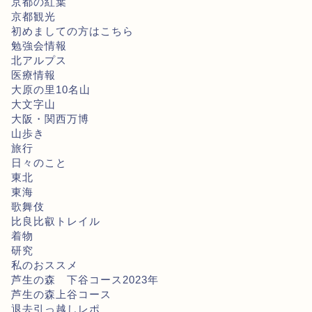
京都の紅葉
京都観光
初めましての方はこちら
勉強会情報
北アルプス
医療情報
大原の里10名山
大文字山
大阪・関西万博
山歩き
旅行
日々のこと
東北
東海
歌舞伎
比良比叡トレイル
着物
研究
私のおススメ
芦生の森 下谷コース2023年
芦生の森上谷コース
退去引っ越しレポ