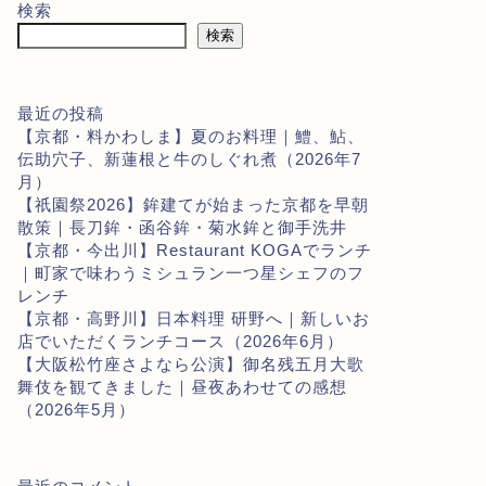
検索
検索
最近の投稿
【京都・料かわしま】夏のお料理｜鱧、鮎、
伝助穴子、新蓮根と牛のしぐれ煮（2026年7
月）
【祇園祭2026】鉾建てが始まった京都を早朝
散策｜長刀鉾・函谷鉾・菊水鉾と御手洗井
【京都・今出川】Restaurant KOGAでランチ
｜町家で味わうミシュラン一つ星シェフのフ
レンチ
【京都・高野川】日本料理 研野へ｜新しいお
店でいただくランチコース（2026年6月）
【大阪松竹座さよなら公演】御名残五月大歌
舞伎を観てきました｜昼夜あわせての感想
（2026年5月）