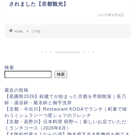
されました【京都観光】
2025年8月4日
HOME
三千院
検索
検索
最近の投稿
【祇園祭2026】鉾建てが始まった京都を早朝散策｜長刀
鉾・函谷鉾・菊水鉾と御手洗井
【京都・今出川】Restaurant KOGAでランチ｜町家で味
わうミシュラン一つ星シェフのフレンチ
【京都・高野川】日本料理 研野へ｜新しいお店でいただ
くランチコース（2026年6月）
【大阪松竹座さよなら公演】御名残五月大歌舞伎を観てき