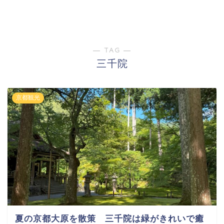
― TAG ―
三千院
京都観光
夏の京都大原を散策 三千院は緑がきれいで癒