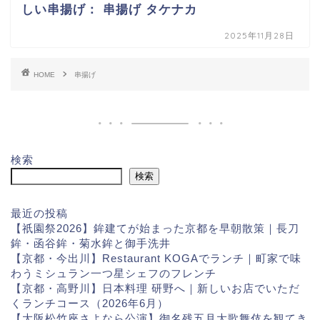
しい串揚げ： 串揚げ タケナカ
2025年11月28日
HOME
串揚げ
検索
検索
最近の投稿
【祇園祭2026】鉾建てが始まった京都を早朝散策｜長刀
鉾・函谷鉾・菊水鉾と御手洗井
【京都・今出川】Restaurant KOGAでランチ｜町家で味
わうミシュラン一つ星シェフのフレンチ
【京都・高野川】日本料理 研野へ｜新しいお店でいただ
くランチコース（2026年6月）
【大阪松竹座さよなら公演】御名残五月大歌舞伎を観てき