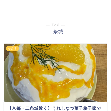
― TAG ―
二条城
かき氷
【京都・二条城近く】うれしなつ菓子格子家で