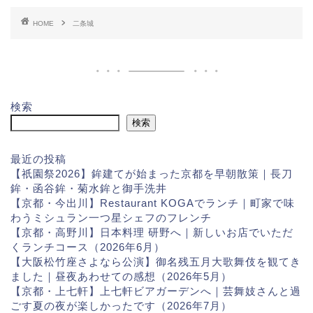
HOME
二条城
検索
検索
最近の投稿
【祇園祭2026】鉾建てが始まった京都を早朝散策｜長刀
鉾・函谷鉾・菊水鉾と御手洗井
【京都・今出川】Restaurant KOGAでランチ｜町家で味
わうミシュラン一つ星シェフのフレンチ
【京都・高野川】日本料理 研野へ｜新しいお店でいただ
くランチコース（2026年6月）
【大阪松竹座さよなら公演】御名残五月大歌舞伎を観てき
ました｜昼夜あわせての感想（2026年5月）
【京都・上七軒】上七軒ビアガーデンへ｜芸舞妓さんと過
ごす夏の夜が楽しかったです（2026年7月）