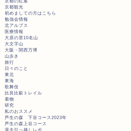
京都の紅葉
京都観光
初めましての方はこちら
勉強会情報
北アルプス
医療情報
大原の里10名山
大文字山
大阪・関西万博
山歩き
旅行
日々のこと
東北
東海
歌舞伎
比良比叡トレイル
着物
研究
私のおススメ
芦生の森 下谷コース2023年
芦生の森上谷コース
退去引っ越しレポ