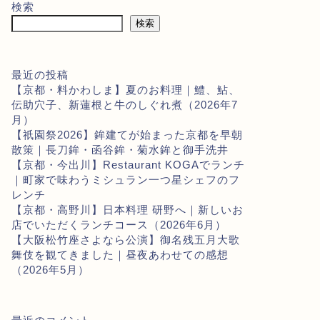
検索
検索
最近の投稿
【京都・料かわしま】夏のお料理｜鱧、鮎、
伝助穴子、新蓮根と牛のしぐれ煮（2026年7
月）
【祇園祭2026】鉾建てが始まった京都を早朝
散策｜長刀鉾・函谷鉾・菊水鉾と御手洗井
【京都・今出川】Restaurant KOGAでランチ
｜町家で味わうミシュラン一つ星シェフのフ
レンチ
【京都・高野川】日本料理 研野へ｜新しいお
店でいただくランチコース（2026年6月）
【大阪松竹座さよなら公演】御名残五月大歌
舞伎を観てきました｜昼夜あわせての感想
（2026年5月）