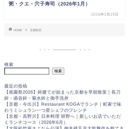
粥・クエ・穴子寿司（2026年1月）
2026年2月23日
HOME
京都割烹
検索
検索
最近の投稿
【祇園祭2026】鉾建てが始まった京都を早朝散策｜長刀
鉾・函谷鉾・菊水鉾と御手洗井
【京都・今出川】Restaurant KOGAでランチ｜町家で味
わうミシュラン一つ星シェフのフレンチ
【京都・高野川】日本料理 研野へ｜新しいお店でいただ
くランチコース（2026年6月）
【大阪松竹座さよなら公演】御名残五月大歌舞伎を観てき