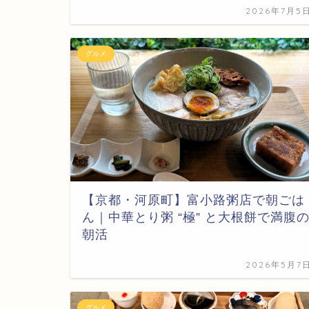
2026年7月5
グルメ
【京都・河原町】富小路粥店で朝ごは
ん｜中華とり粥 “極” と大根餅で満腹
朝活
2026年5月7
グルメ