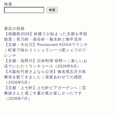
検索
検索
最近の投稿
【祇園祭2026】鉾建てが始まった京都を早朝
散策｜長刀鉾・函谷鉾・菊水鉾と御手洗井
【京都・今出川】Restaurant KOGAでランチ
｜町家で味わうミシュラン一つ星シェフのフ
レンチ
【京都・高野川】日本料理 研野へ｜新しいお
店でいただくランチコース（2026年6月）
【大阪松竹座さよなら公演】御名残五月大歌
舞伎を観てきました｜昼夜あわせての感想
（2026年5月）
【京都・上七軒】上七軒ビアガーデンへ｜芸
舞妓さんと過ごす夏の夜が楽しかったです
（2026年7月）