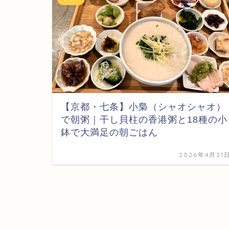
【京都・七条】小梟（シャオシャオ）
で朝粥｜干し貝柱の香港粥と18種の小
鉢で大満足の朝ごはん
2026年4月21