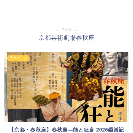
― TAG ―
京都芸術劇場春秋座
日々のこと
【京都・春秋座】春秋座―能と狂言 2026鑑賞記