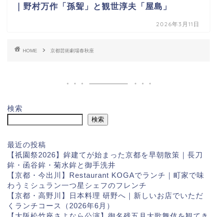
｜野村万作「孫聟」と観世淳夫「屋島」
2026年3月11日
HOME
京都芸術劇場春秋座
検索
検索
最近の投稿
【祇園祭2026】鉾建てが始まった京都を早朝散策｜長刀
鉾・函谷鉾・菊水鉾と御手洗井
【京都・今出川】Restaurant KOGAでランチ｜町家で味
わうミシュラン一つ星シェフのフレンチ
【京都・高野川】日本料理 研野へ｜新しいお店でいただ
くランチコース（2026年6月）
【大阪松竹座さよなら公演】御名残五月大歌舞伎を観てき