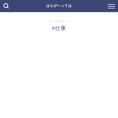
はらがへっては
― TAG ―
#仕事