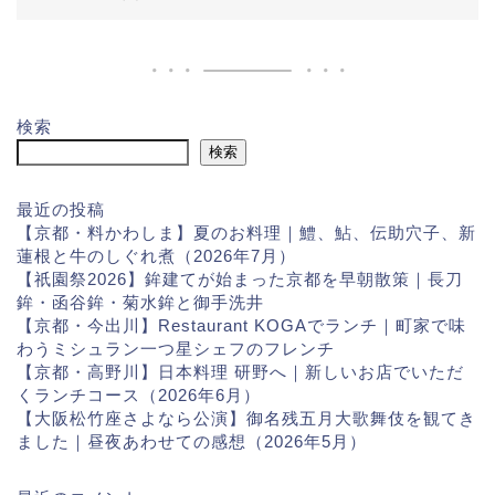
検索
検索
最近の投稿
【京都・料かわしま】夏のお料理｜鱧、鮎、伝助穴子、新
蓮根と牛のしぐれ煮（2026年7月）
【祇園祭2026】鉾建てが始まった京都を早朝散策｜長刀
鉾・函谷鉾・菊水鉾と御手洗井
【京都・今出川】Restaurant KOGAでランチ｜町家で味
わうミシュラン一つ星シェフのフレンチ
【京都・高野川】日本料理 研野へ｜新しいお店でいただ
くランチコース（2026年6月）
【大阪松竹座さよなら公演】御名残五月大歌舞伎を観てき
ました｜昼夜あわせての感想（2026年5月）