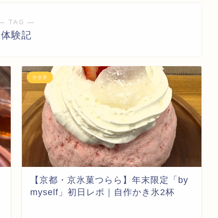
― TAG ―
体験記
かき氷
お
【京都・京氷菓つらら】年末限定「by
ッ
myself」初日レポ｜自作かき氷2杯