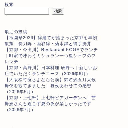
検索
検索
最近の投稿
【祇園祭2026】鉾建てが始まった京都を早朝
散策｜長刀鉾・函谷鉾・菊水鉾と御手洗井
【京都・今出川】Restaurant KOGAでランチ
｜町家で味わうミシュラン一つ星シェフのフ
レンチ
【京都・高野川】日本料理 研野へ｜新しいお
店でいただくランチコース（2026年6月）
【大阪松竹座さよなら公演】御名残五月大歌
舞伎を観てきました｜昼夜あわせての感想
（2026年5月）
【京都・上七軒】上七軒ビアガーデンへ｜芸
舞妓さんと過ごす夏の夜が楽しかったです
（2026年7月）