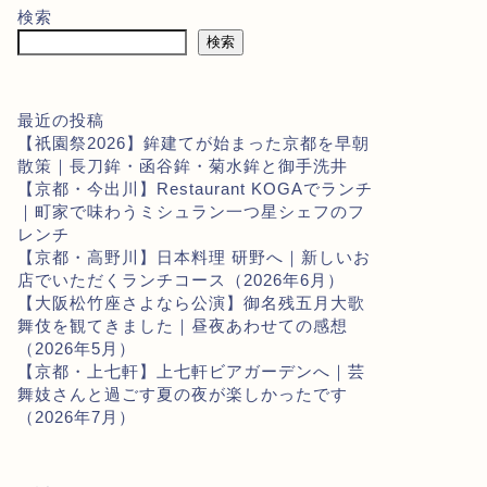
検索
検索
最近の投稿
【祇園祭2026】鉾建てが始まった京都を早朝
散策｜長刀鉾・函谷鉾・菊水鉾と御手洗井
【京都・今出川】Restaurant KOGAでランチ
｜町家で味わうミシュラン一つ星シェフのフ
レンチ
【京都・高野川】日本料理 研野へ｜新しいお
店でいただくランチコース（2026年6月）
【大阪松竹座さよなら公演】御名残五月大歌
舞伎を観てきました｜昼夜あわせての感想
（2026年5月）
【京都・上七軒】上七軒ビアガーデンへ｜芸
舞妓さんと過ごす夏の夜が楽しかったです
（2026年7月）