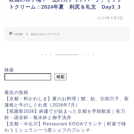
トクリーム：2024年夏 利尻＆礼文 Day3_3
2024年9月3日
HOME
#北のカナリアパーク
検索
検索
最近の投稿
【京都・料かわしま】夏のお料理｜鱧、鮎、伝助穴子、新
蓮根と牛のしぐれ煮（2026年7月）
【祇園祭2026】鉾建てが始まった京都を早朝散策｜長刀
鉾・函谷鉾・菊水鉾と御手洗井
【京都・今出川】Restaurant KOGAでランチ｜町家で味
わうミシュラン一つ星シェフのフレンチ