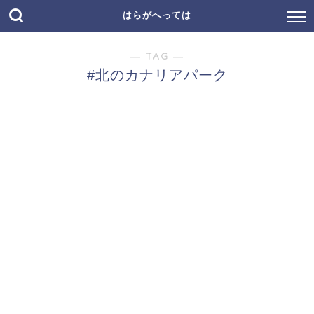
はらがへっては
― TAG ―
#北のカナリアパーク