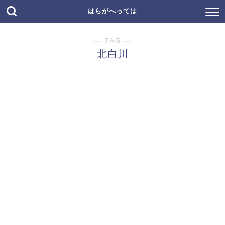
はらがへっては
― TAG ―
北白川