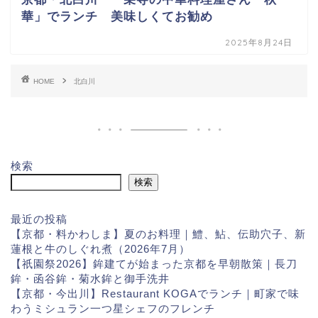
華」でランチ 美味しくてお勧め
2025年8月24日
HOME
北白川
検索
検索
最近の投稿
【京都・料かわしま】夏のお料理｜鱧、鮎、伝助穴子、新
蓮根と牛のしぐれ煮（2026年7月）
【祇園祭2026】鉾建てが始まった京都を早朝散策｜長刀
鉾・函谷鉾・菊水鉾と御手洗井
【京都・今出川】Restaurant KOGAでランチ｜町家で味
わうミシュラン一つ星シェフのフレンチ