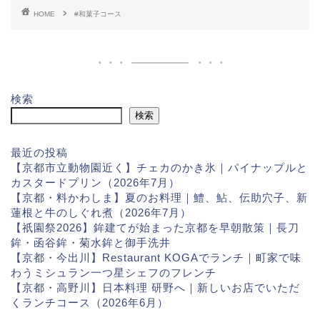
HOME
#和菓子コース
検索
検索
最近の投稿
【京都市立動物園近く】チェカのかき氷｜パイナップルと
カスタードプリン（2026年7月）
【京都・料かわしま】夏のお料理｜鱧、鮎、伝助穴子、新
蓮根と牛のしぐれ煮（2026年7月）
【祇園祭2026】鉾建てが始まった京都を早朝散策｜長刀
鉾・函谷鉾・菊水鉾と御手洗井
【京都・今出川】Restaurant KOGAでランチ｜町家で味
わうミシュラン一つ星シェフのフレンチ
【京都・高野川】日本料理 研野へ｜新しいお店でいただ
くランチコース（2026年6月）