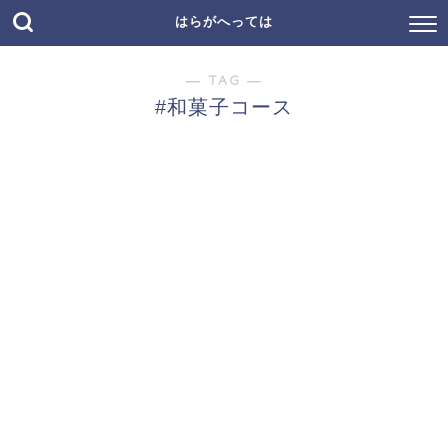
はらがへっては
― TAG ―
#和菓子コース