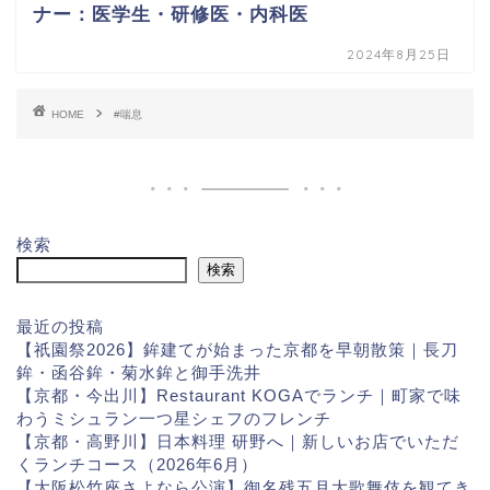
ナー：医学生・研修医・内科医
2024年8月25日
HOME
#喘息
検索
検索
最近の投稿
【祇園祭2026】鉾建てが始まった京都を早朝散策｜長刀
鉾・函谷鉾・菊水鉾と御手洗井
【京都・今出川】Restaurant KOGAでランチ｜町家で味
わうミシュラン一つ星シェフのフレンチ
【京都・高野川】日本料理 研野へ｜新しいお店でいただ
くランチコース（2026年6月）
【大阪松竹座さよなら公演】御名残五月大歌舞伎を観てき