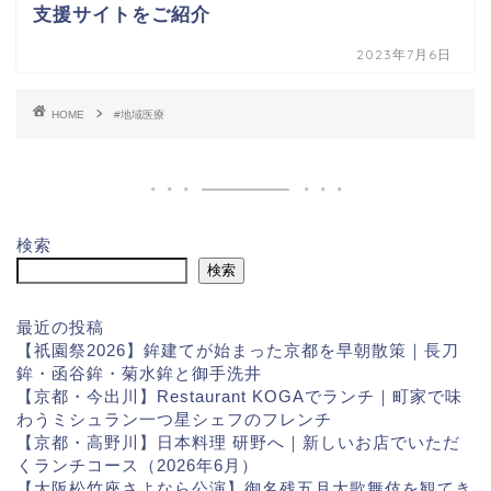
支援サイトをご紹介
2023年7月6日
HOME
#地域医療
検索
検索
最近の投稿
【祇園祭2026】鉾建てが始まった京都を早朝散策｜長刀
鉾・函谷鉾・菊水鉾と御手洗井
【京都・今出川】Restaurant KOGAでランチ｜町家で味
わうミシュラン一つ星シェフのフレンチ
【京都・高野川】日本料理 研野へ｜新しいお店でいただ
くランチコース（2026年6月）
【大阪松竹座さよなら公演】御名残五月大歌舞伎を観てき