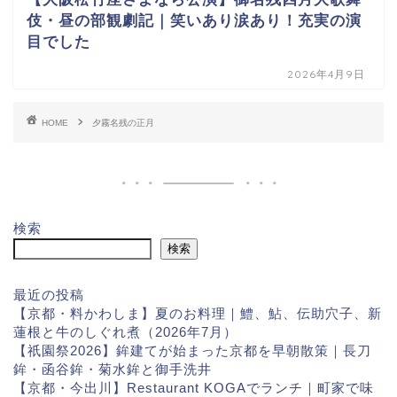
伎・昼の部観劇記｜笑いあり涙あり！充実の演
目でした
2026年4月9日
HOME
夕霧名残の正月
検索
検索
最近の投稿
【京都・料かわしま】夏のお料理｜鱧、鮎、伝助穴子、新
蓮根と牛のしぐれ煮（2026年7月）
【祇園祭2026】鉾建てが始まった京都を早朝散策｜長刀
鉾・函谷鉾・菊水鉾と御手洗井
【京都・今出川】Restaurant KOGAでランチ｜町家で味