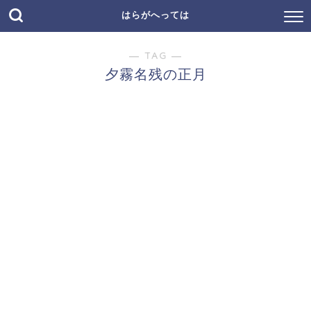
はらがへっては
― TAG ―
夕霧名残の正月