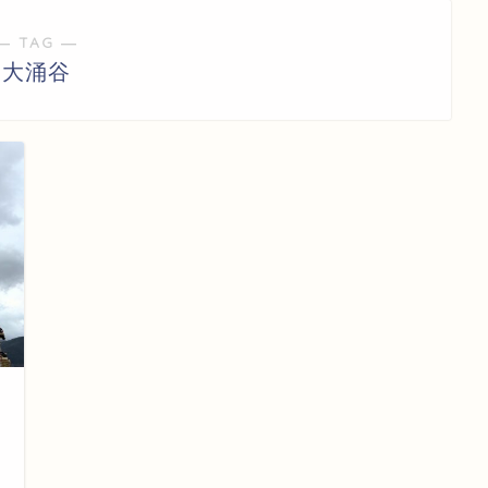
― TAG ―
大涌谷