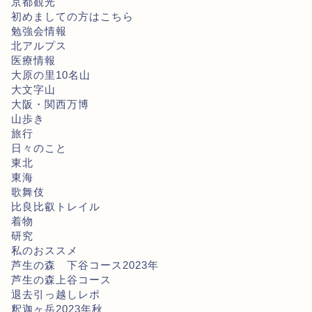
京都観光
初めましての方はこちら
勉強会情報
北アルプス
医療情報
大原の里10名山
大文字山
大阪・関西万博
山歩き
旅行
日々のこと
東北
東海
歌舞伎
比良比叡トレイル
着物
研究
私のおススメ
芦生の森 下谷コース2023年
芦生の森上谷コース
退去引っ越しレポ
釈迦ヶ岳2023年秋