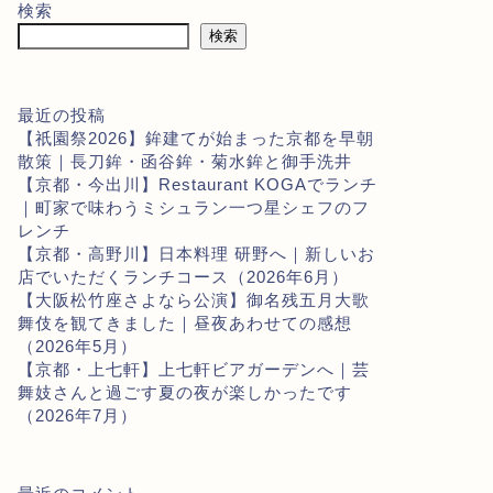
検索
検索
最近の投稿
【祇園祭2026】鉾建てが始まった京都を早朝
散策｜長刀鉾・函谷鉾・菊水鉾と御手洗井
【京都・今出川】Restaurant KOGAでランチ
｜町家で味わうミシュラン一つ星シェフのフ
レンチ
【京都・高野川】日本料理 研野へ｜新しいお
店でいただくランチコース（2026年6月）
【大阪松竹座さよなら公演】御名残五月大歌
舞伎を観てきました｜昼夜あわせての感想
（2026年5月）
【京都・上七軒】上七軒ビアガーデンへ｜芸
舞妓さんと過ごす夏の夜が楽しかったです
（2026年7月）