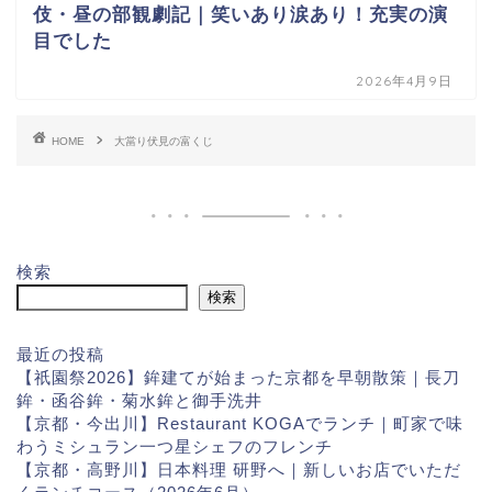
伎・昼の部観劇記｜笑いあり涙あり！充実の演
目でした
2026年4月9日
HOME
大當り伏見の富くじ
検索
検索
最近の投稿
【祇園祭2026】鉾建てが始まった京都を早朝散策｜長刀
鉾・函谷鉾・菊水鉾と御手洗井
【京都・今出川】Restaurant KOGAでランチ｜町家で味
わうミシュラン一つ星シェフのフレンチ
【京都・高野川】日本料理 研野へ｜新しいお店でいただ