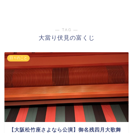
― TAG ―
大當り伏見の富くじ
日々のこと
【大阪松竹座さよなら公演】御名残四月大歌舞