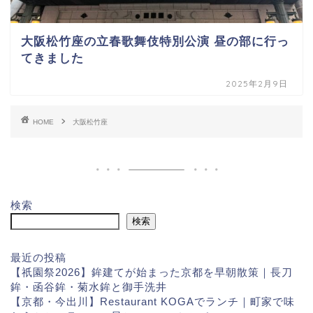
大阪松竹座の立春歌舞伎特別公演 昼の部に行っ
てきました
2025年2月9日
HOME
大阪松竹座
検索
検索
最近の投稿
【祇園祭2026】鉾建てが始まった京都を早朝散策｜長刀
鉾・函谷鉾・菊水鉾と御手洗井
【京都・今出川】Restaurant KOGAでランチ｜町家で味