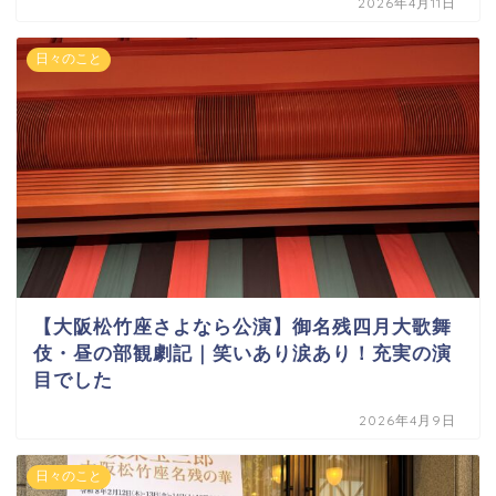
2026年4月11日
日々のこと
【大阪松竹座さよなら公演】御名残四月大歌舞
伎・昼の部観劇記｜笑いあり涙あり！充実の演
目でした
2026年4月9日
日々のこと