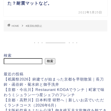
た？耐震マットなど。
2022年3月25日
HOME
#家具転倒防止
検索
検索
最近の投稿
【祇園祭2026】鉾建てが始まった京都を早朝散策｜長刀
鉾・函谷鉾・菊水鉾と御手洗井
【京都・今出川】Restaurant KOGAでランチ｜町家で味
わうミシュラン一つ星シェフのフレンチ
【京都・高野川】日本料理 研野へ｜新しいお店でいただ
くランチコース（2026年6月）
【大阪松竹座さよなら公演】御名残五月大歌舞伎を観てき