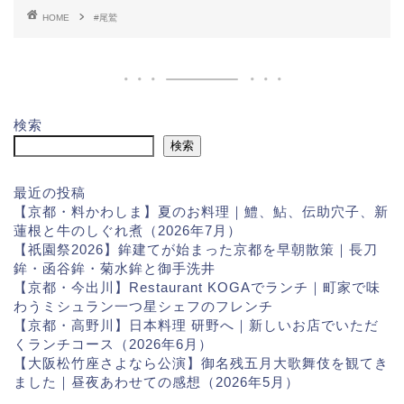
HOME
#尾鷲
検索
検索
最近の投稿
【京都・料かわしま】夏のお料理｜鱧、鮎、伝助穴子、新
蓮根と牛のしぐれ煮（2026年7月）
【祇園祭2026】鉾建てが始まった京都を早朝散策｜長刀
鉾・函谷鉾・菊水鉾と御手洗井
【京都・今出川】Restaurant KOGAでランチ｜町家で味
わうミシュラン一つ星シェフのフレンチ
【京都・高野川】日本料理 研野へ｜新しいお店でいただ
くランチコース（2026年6月）
【大阪松竹座さよなら公演】御名残五月大歌舞伎を観てき
ました｜昼夜あわせての感想（2026年5月）