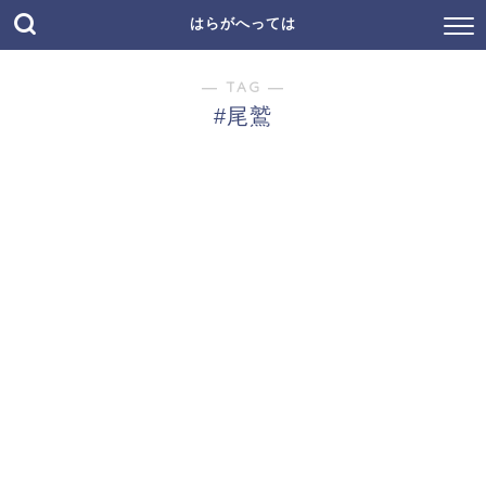
はらがへっては
― TAG ―
#尾鷲