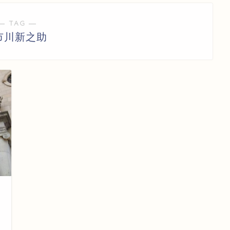
― TAG ―
市川新之助