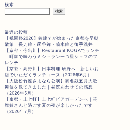
検索
検索
最近の投稿
【祇園祭2026】鉾建てが始まった京都を早朝
散策｜長刀鉾・函谷鉾・菊水鉾と御手洗井
【京都・今出川】Restaurant KOGAでランチ
｜町家で味わうミシュラン一つ星シェフのフ
レンチ
【京都・高野川】日本料理 研野へ｜新しいお
店でいただくランチコース（2026年6月）
【大阪松竹座さよなら公演】御名残五月大歌
舞伎を観てきました｜昼夜あわせての感想
（2026年5月）
【京都・上七軒】上七軒ビアガーデンへ｜芸
舞妓さんと過ごす夏の夜が楽しかったです
（2026年7月）