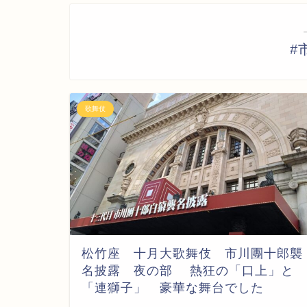
#
歌舞伎
松竹座 十月大歌舞伎 市川團十郎襲
名披露 夜の部 熱狂の「口上」と
「連獅子」 豪華な舞台でした