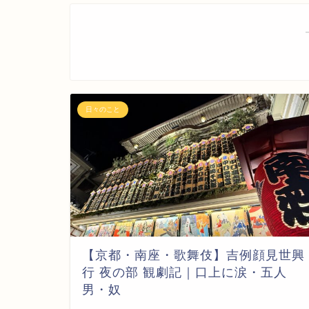
日々のこと
【京都・南座・歌舞伎】吉例顔見世興
行 夜の部 観劇記｜口上に涙・五人
男・奴