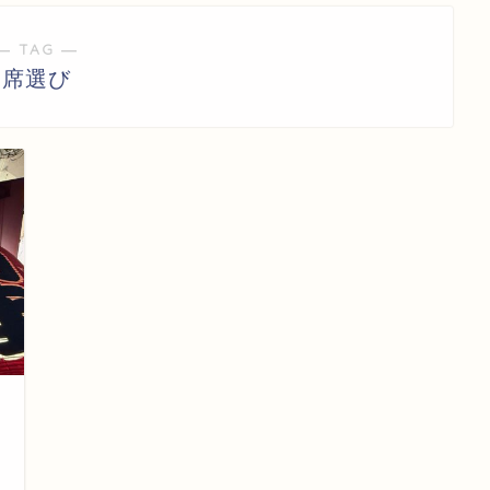
― TAG ―
席選び