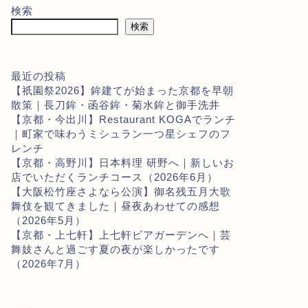
検索
検索
最近の投稿
【祇園祭2026】鉾建てが始まった京都を早朝
散策｜長刀鉾・函谷鉾・菊水鉾と御手洗井
【京都・今出川】Restaurant KOGAでランチ
｜町家で味わうミシュラン一つ星シェフのフ
レンチ
【京都・高野川】日本料理 研野へ｜新しいお
店でいただくランチコース（2026年6月）
【大阪松竹座さよなら公演】御名残五月大歌
舞伎を観てきました｜昼夜あわせての感想
（2026年5月）
【京都・上七軒】上七軒ビアガーデンへ｜芸
舞妓さんと過ごす夏の夜が楽しかったです
（2026年7月）