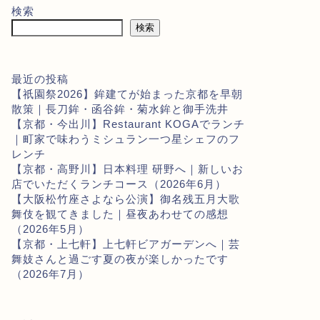
検索
検索
最近の投稿
【祇園祭2026】鉾建てが始まった京都を早朝
散策｜長刀鉾・函谷鉾・菊水鉾と御手洗井
【京都・今出川】Restaurant KOGAでランチ
｜町家で味わうミシュラン一つ星シェフのフ
レンチ
【京都・高野川】日本料理 研野へ｜新しいお
店でいただくランチコース（2026年6月）
【大阪松竹座さよなら公演】御名残五月大歌
舞伎を観てきました｜昼夜あわせての感想
（2026年5月）
【京都・上七軒】上七軒ビアガーデンへ｜芸
舞妓さんと過ごす夏の夜が楽しかったです
（2026年7月）