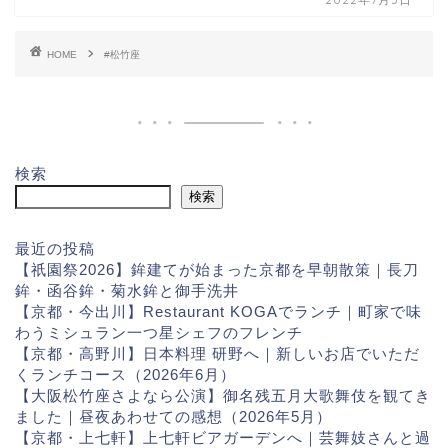
HOME
#松竹座
検索
検索
最近の投稿
【祇園祭2026】鉾建てが始まった京都を早朝散策｜長刀
鉾・函谷鉾・菊水鉾と御手洗井
【京都・今出川】Restaurant KOGAでランチ｜町家で味
わうミシュラン一つ星シェフのフレンチ
【京都・高野川】日本料理 研野へ｜新しいお店でいただ
くランチコース（2026年6月）
【大阪松竹座さよなら公演】御名残五月大歌舞伎を観てき
ました｜昼夜あわせての感想（2026年5月）
【京都・上七軒】上七軒ビアガーデンへ｜芸舞妓さんと過