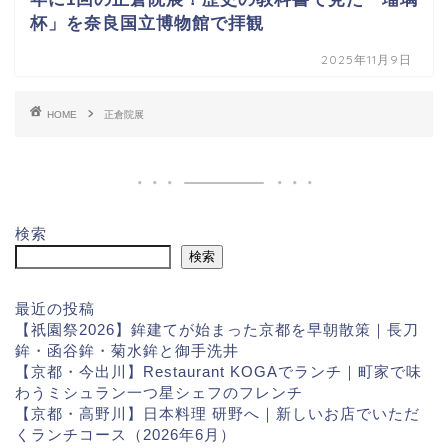
杯」を奈良国立博物館で拝観
2025年11月9日
HOME
正倉院展
検索
検索
最近の投稿
【祇園祭2026】鉾建てが始まった京都を早朝散策｜長刀
鉾・函谷鉾・菊水鉾と御手洗井
【京都・今出川】Restaurant KOGAでランチ｜町家で味
わうミシュラン一つ星シェフのフレンチ
【京都・高野川】日本料理 研野へ｜新しいお店でいただ
くランチコース（2026年6月）