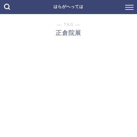
はらがへっては
― TAG ―
正倉院展