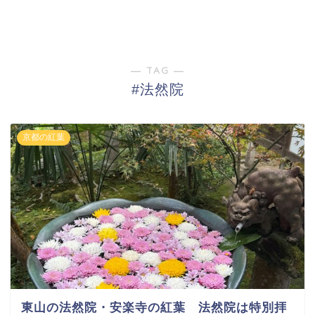
― TAG ―
#法然院
京都の紅葉
東山の法然院・安楽寺の紅葉 法然院は特別拝