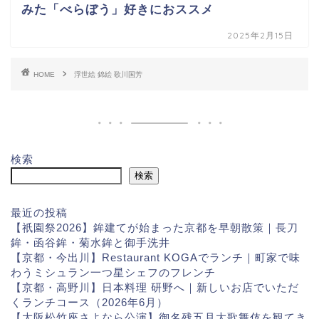
みた「べらぼう」好きにおススメ
2025年2月15日
HOME
浮世絵 錦絵 歌川国芳
検索
検索
最近の投稿
【祇園祭2026】鉾建てが始まった京都を早朝散策｜長刀
鉾・函谷鉾・菊水鉾と御手洗井
【京都・今出川】Restaurant KOGAでランチ｜町家で味
わうミシュラン一つ星シェフのフレンチ
【京都・高野川】日本料理 研野へ｜新しいお店でいただ
くランチコース（2026年6月）
【大阪松竹座さよなら公演】御名残五月大歌舞伎を観てき