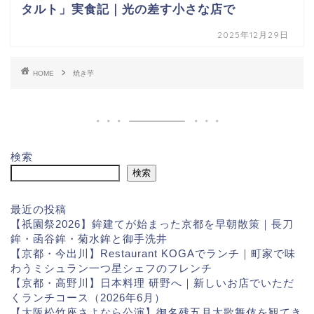
タルト」実食記｜光の差す小さな店で
2025年12月29日
HOME
焼き芋
検索
検索
最近の投稿
【祇園祭2026】鉾建てが始まった京都を早朝散策｜長刀
鉾・函谷鉾・菊水鉾と御手洗井
【京都・今出川】Restaurant KOGAでランチ｜町家で味
わうミシュラン一つ星シェフのフレンチ
【京都・高野川】日本料理 研野へ｜新しいお店でいただ
くランチコース（2026年6月）
【大阪松竹座さよなら公演】御名残五月大歌舞伎を観てき