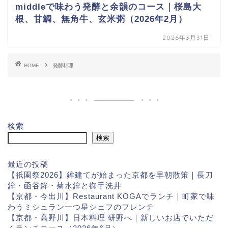
middleで味わう発酵と余韻のコース｜桜島大
根、甘鯛、無角牛、玄米粥（2026年2月）
2026年3月31日
HOME
発酵料理
検索
検索
最近の投稿
【祇園祭2026】鉾建てが始まった京都を早朝散策｜長刀
鉾・函谷鉾・菊水鉾と御手洗井
【京都・今出川】Restaurant KOGAでランチ｜町家で味
わうミシュラン一つ星シェフのフレンチ
【京都・高野川】日本料理 研野へ｜新しいお店でいただ