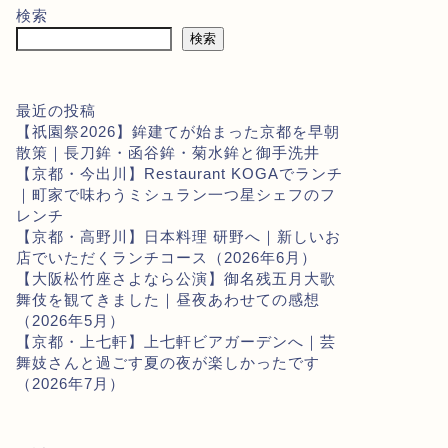
検索
検索
最近の投稿
【祇園祭2026】鉾建てが始まった京都を早朝
散策｜長刀鉾・函谷鉾・菊水鉾と御手洗井
【京都・今出川】Restaurant KOGAでランチ
｜町家で味わうミシュラン一つ星シェフのフ
レンチ
【京都・高野川】日本料理 研野へ｜新しいお
店でいただくランチコース（2026年6月）
【大阪松竹座さよなら公演】御名残五月大歌
舞伎を観てきました｜昼夜あわせての感想
（2026年5月）
【京都・上七軒】上七軒ビアガーデンへ｜芸
舞妓さんと過ごす夏の夜が楽しかったです
（2026年7月）