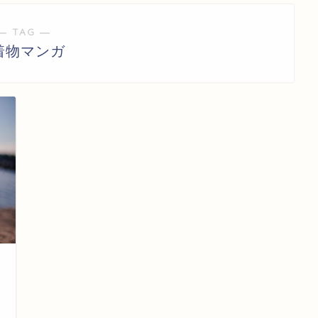
― TAG ―
着物マンガ
日