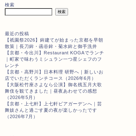
検索
検索
最近の投稿
【祇園祭2026】鉾建てが始まった京都を早朝
散策｜長刀鉾・函谷鉾・菊水鉾と御手洗井
【京都・今出川】Restaurant KOGAでランチ
｜町家で味わうミシュラン一つ星シェフのフ
レンチ
【京都・高野川】日本料理 研野へ｜新しいお
店でいただくランチコース（2026年6月）
【大阪松竹座さよなら公演】御名残五月大歌
舞伎を観てきました｜昼夜あわせての感想
（2026年5月）
【京都・上七軒】上七軒ビアガーデンへ｜芸
舞妓さんと過ごす夏の夜が楽しかったです
（2026年7月）