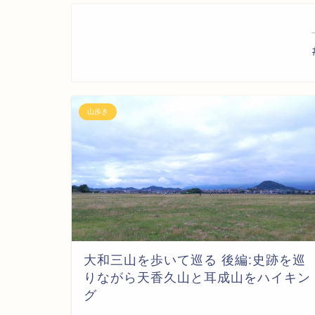
山歩き
大和三山を歩いて巡る 後編:史跡を巡
りながら天香久山と耳成山をハイキン
グ