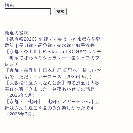
検索
検索
最近の投稿
【祇園祭2026】鉾建てが始まった京都を早朝
散策｜長刀鉾・函谷鉾・菊水鉾と御手洗井
【京都・今出川】Restaurant KOGAでランチ
｜町家で味わうミシュラン一つ星シェフのフ
レンチ
【京都・高野川】日本料理 研野へ｜新しいお
店でいただくランチコース（2026年6月）
【大阪松竹座さよなら公演】御名残五月大歌
舞伎を観てきました｜昼夜あわせての感想
（2026年5月）
【京都・上七軒】上七軒ビアガーデンへ｜芸
舞妓さんと過ごす夏の夜が楽しかったです
（2026年7月）