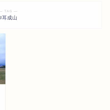
― TAG ―
#耳成山