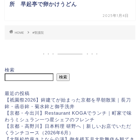
所 早起亭で卵かけうどん
2025年1月4日
HOME
#聖護院
検索
検索
最近の投稿
【祇園祭2026】鉾建てが始まった京都を早朝散策｜長刀
鉾・函谷鉾・菊水鉾と御手洗井
【京都・今出川】Restaurant KOGAでランチ｜町家で味
わうミシュラン一つ星シェフのフレンチ
【京都・高野川】日本料理 研野へ｜新しいお店でいただ
くランチコース（2026年6月）
【大阪松竹座さよなら公演】御名残五月大歌舞伎を観てき