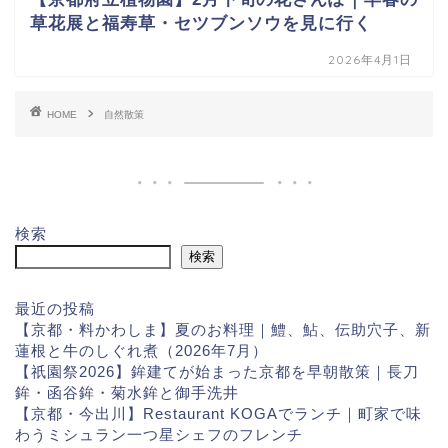
草花展と福寿草・セツブンソウを見に行く
2026年4月1日
HOME
自然散策
検索
検索
最近の投稿
【京都・料かわしま】夏のお料理｜鱧、鮎、伝助穴子、新
蓮根と牛のしぐれ煮（2026年7月）
【祇園祭2026】鉾建てが始まった京都を早朝散策｜長刀
鉾・函谷鉾・菊水鉾と御手洗井
【京都・今出川】Restaurant KOGAでランチ｜町家で味
わうミシュラン一つ星シェフのフレンチ