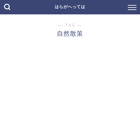
はらがへっては
― TAG ―
自然散策