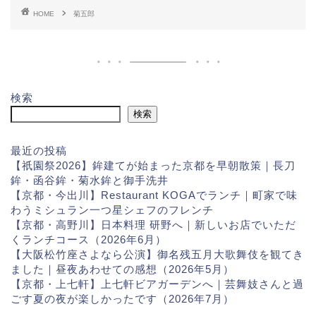
HOME
菊五郎
検索
検索
最近の投稿
【祇園祭2026】鉾建てが始まった京都を早朝散策｜長刀
鉾・函谷鉾・菊水鉾と御手洗井
【京都・今出川】Restaurant KOGAでランチ｜町家で味
わうミシュラン一つ星シェフのフレンチ
【京都・高野川】日本料理 研野へ｜新しいお店でいただ
くランチコース（2026年6月）
【大阪松竹座さよなら公演】御名残五月大歌舞伎を観てき
ました｜昼夜あわせての感想（2026年5月）
【京都・上七軒】上七軒ビアガーデンへ｜芸舞妓さんと過
ごす夏の夜が楽しかったです（2026年7月）