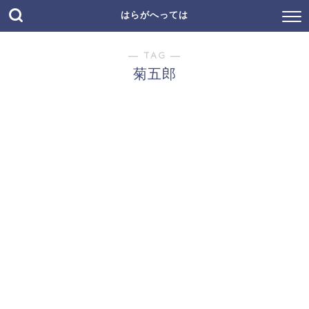
はらがへっては
― TAG ―
菊五郎