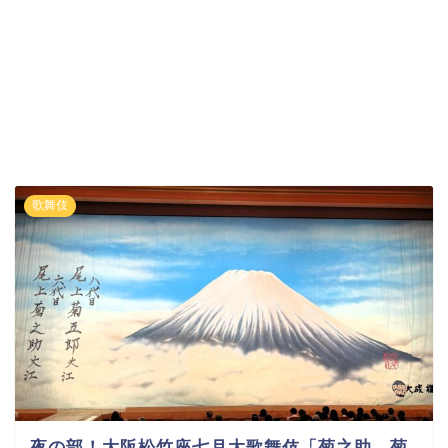
歌舞伎
夜の部！大阪松竹座七月大歌舞伎「菊之助 菊